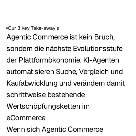
darauf vorbereiten sollten. 
Our 3 Key Take-away's
Our 3 Key Take-away's
Agentic Commerce ist kein Bruch, 
sondern die nächste Evolutionsstufe 
der Plattformökonomie. KI-Agenten 
automatisieren Suche, Vergleich und 
Kaufabwicklung und verändern damit 
schrittweise bestehende 
Wertschöpfungsketten im 
eCommerce
Wenn sich Agentic Commerce 