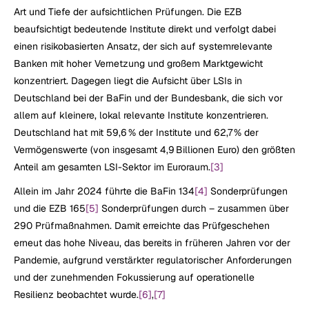
Art und Tiefe der aufsichtlichen Prüfungen. Die EZB 
beaufsichtigt bedeutende Institute direkt und verfolgt dabei 
einen risikobasierten Ansatz, der sich auf systemrelevante 
Banken mit hoher Vernetzung und großem Marktgewicht 
konzentriert. Dagegen liegt die Aufsicht über LSIs in 
Deutschland bei der BaFin und der Bundesbank, die sich vor 
allem auf kleinere, lokal relevante Institute konzentrieren. 
Deutschland hat mit 59,6 % der Institute und 62,7 % der 
Vermögenswerte (von insgesamt 4,9 Billionen Euro) den größten 
Anteil am gesamten LSI-Sektor im Euroraum.
[3]
Allein im Jahr 2024 führte die BaFin 134
[4]
 Sonderprüfungen 
und die EZB 165
[5]
 Sonderprüfungen durch – zusammen über 
290 Prüfmaßnahmen. Damit erreichte das Prüfgeschehen 
erneut das hohe Niveau, das bereits in früheren Jahren vor der 
Pandemie, aufgrund verstärkter regulatorischer Anforderungen 
und der zunehmenden Fokussierung auf operationelle 
Resilienz beobachtet wurde.
[6]
,
[7]