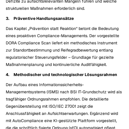
Defizite zu aufsichtsrelevanten Mängeln führen und welche 
strukturellen Maßnahmen erforderlich sind.
3.     Präventive Handlungsansätze
Das Kapitel „Prävention statt Reaktion“ betont die Bedeutung 
eines proaktiven Compliance-Managements. Der vorgestellte 
DORA Compliance Scan liefert ein methodisches Instrument 
zur Standortbestimmung und Reifegradbewertung entlang 
regulatorischer Steuerungsfelder – Grundlage für gezielte 
Maßnahmenplanung und kontinuierliche Auditfähigkeit.
4.     Methodischer und technologischer Lösungsrahmen
Der Aufbau eines Informationssicherheits-
Managementsystems (ISMS) nach BSI IT-Grundschutz wird als 
tragfähiger Ordnungsrahmen empfohlen. Die detaillierte 
Gegenüberstellung mit ISO/IEC 27001 zeigt die 
Anschlussfähigkeit an Aufsichtserwartungen. Ergänzend wird 
mit AutoCompliance eine KI-gestützte Plattform vorgestellt, 
die die schriftlich fixierte Ordnung (sfO) automatisiert pflegt, 